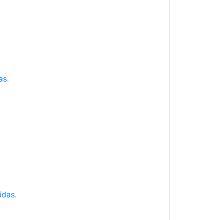
as.
idas.