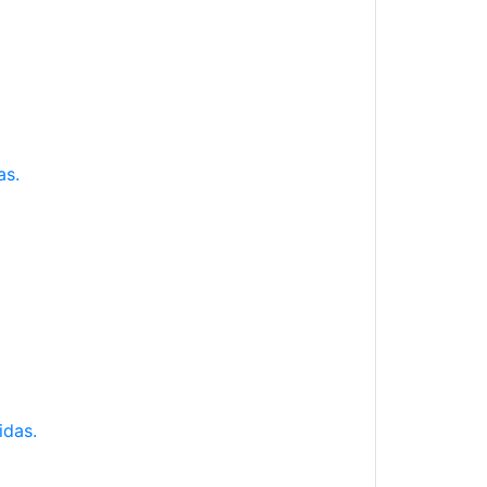
as.
idas.