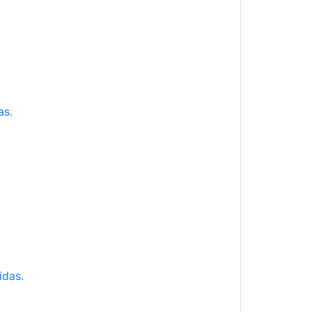
as.
idas.