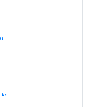
as.
idas.