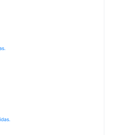
as.
idas.