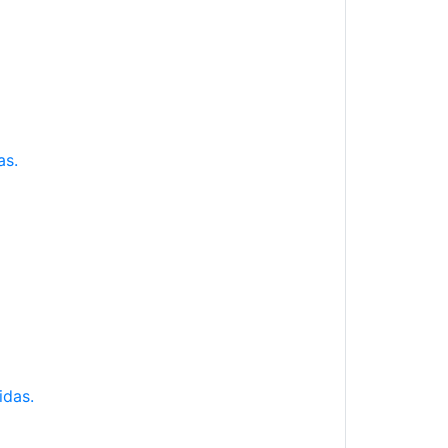
as.
idas.