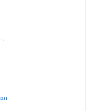
as.
idas.