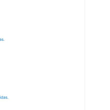
as.
idas.