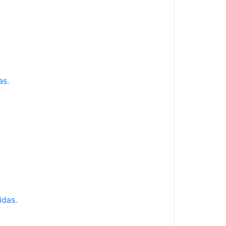
as.
idas.