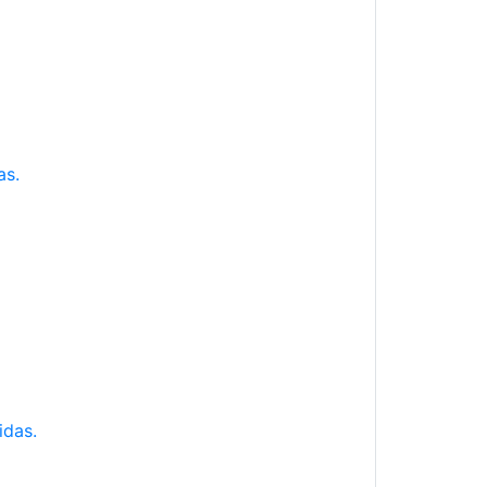
as.
idas.