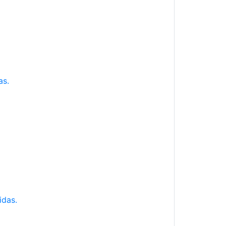
as.
idas.