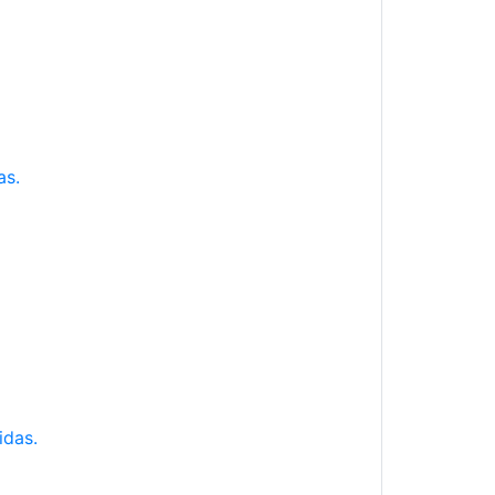
as.
idas.