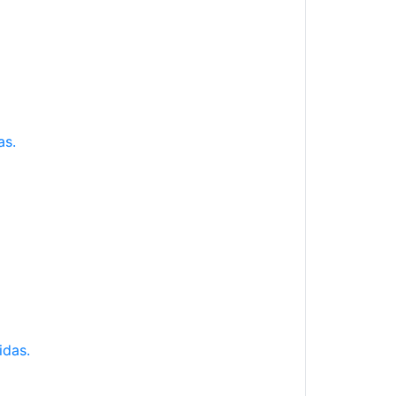
as.
idas.