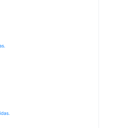
as.
idas.