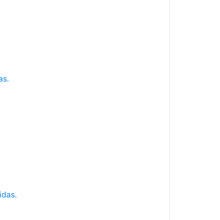
as.
idas.