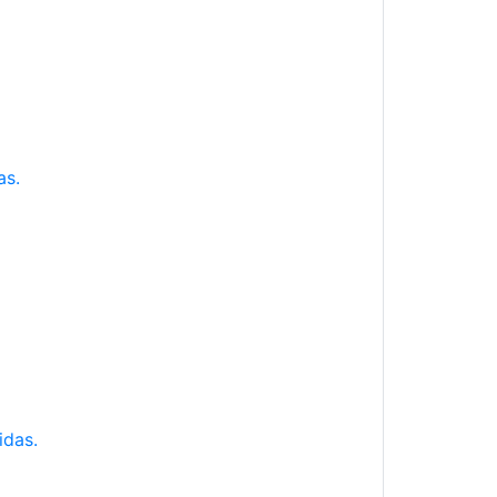
as.
idas.