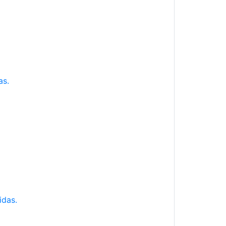
as.
idas.