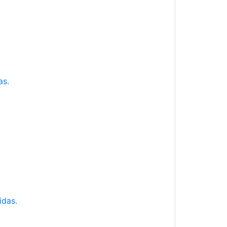
as.
idas.