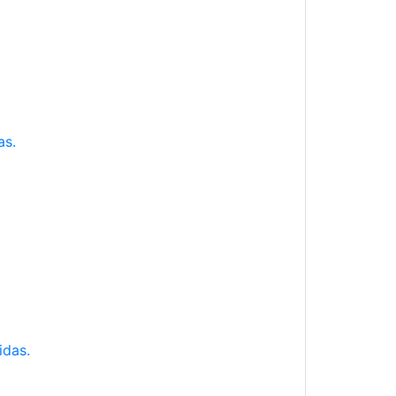
as.
idas.