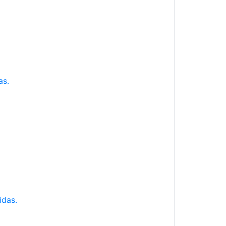
as.
idas.