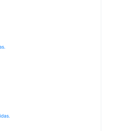
as.
idas.