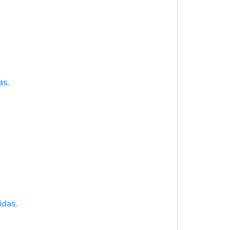
as.
idas.