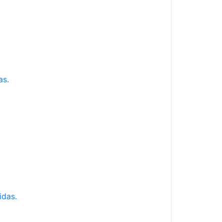
as.
idas.