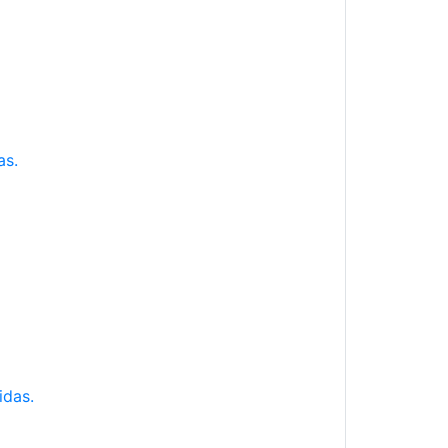
as.
idas.