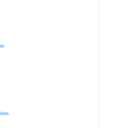
as.
idas.