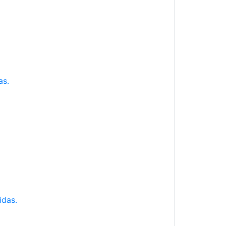
as.
idas.