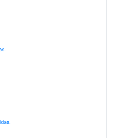
as.
idas.