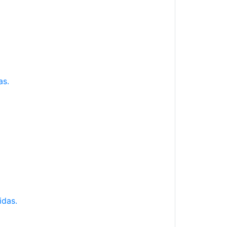
as.
idas.