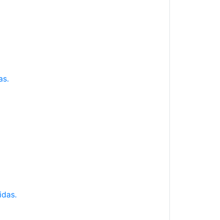
as.
idas.