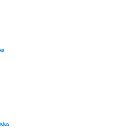
as.
idas.