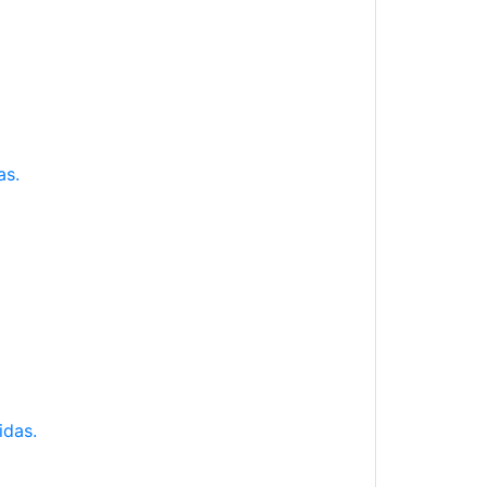
as.
idas.