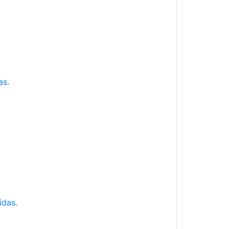
as.
idas.