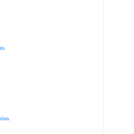
as.
idas.