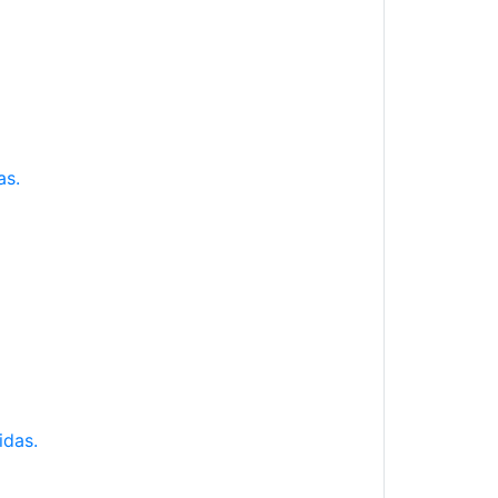
as.
idas.