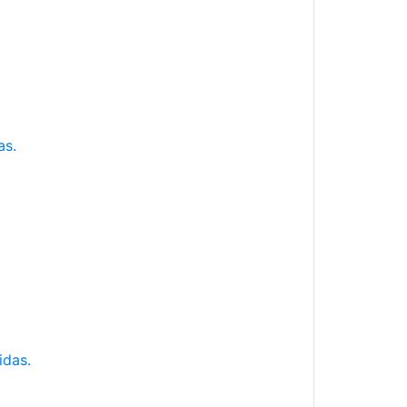
as.
idas.