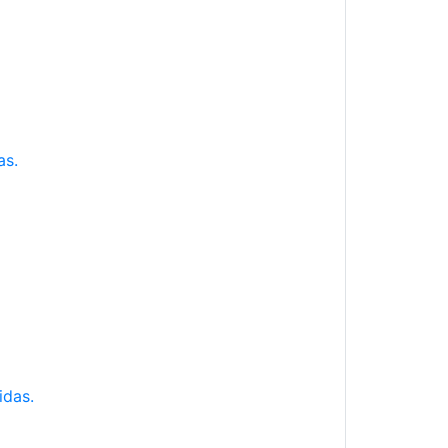
as.
idas.