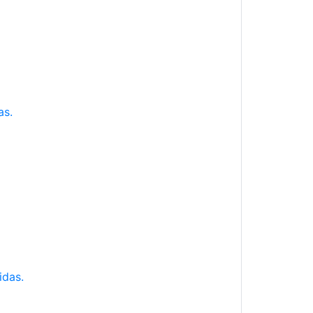
as.
idas.