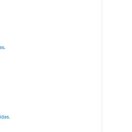
as.
idas.