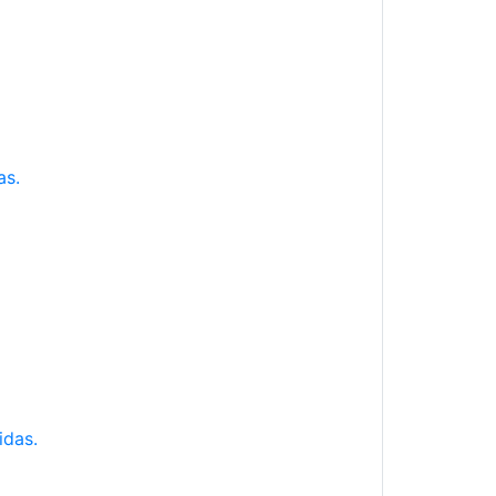
as.
idas.