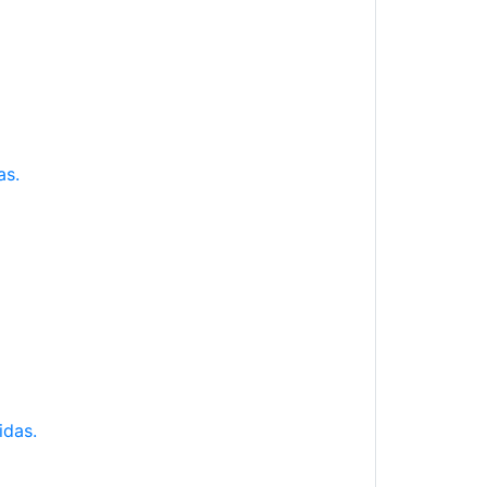
as.
idas.