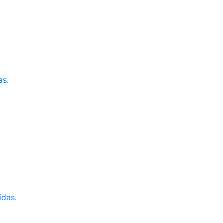
as.
idas.