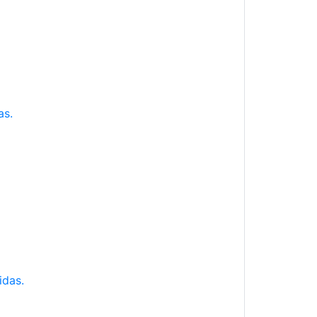
as.
idas.