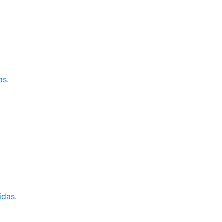
as.
idas.