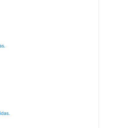
as.
idas.