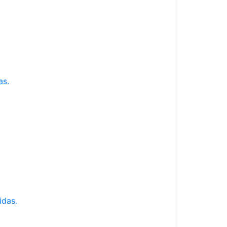
as.
idas.