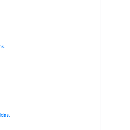
as.
idas.