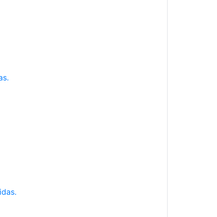
as.
idas.