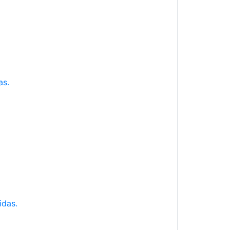
as.
idas.