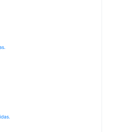
as.
idas.