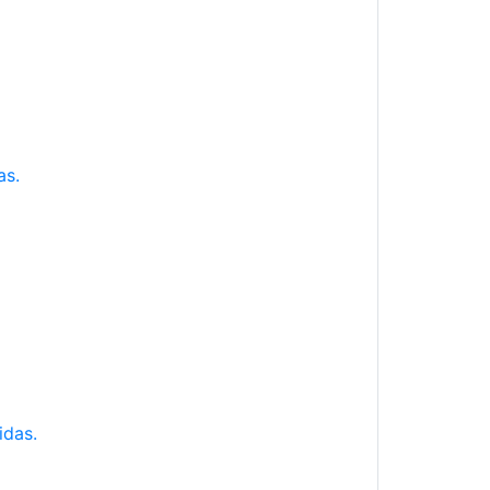
as.
idas.